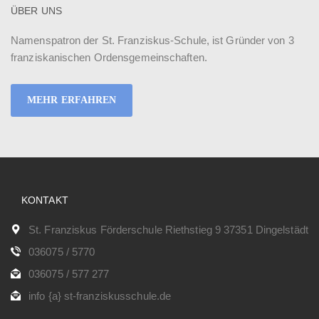
ÜBER UNS
Namenspatron der St. Franziskus-Schule, ist Gründer von 3
franziskanischen Ordensgemeinschaften.
MEHR ERFAHREN
KONTAKT
St. Franziskus Förderschule Riethstieg 9 37351 Dingelstädt
036075 / 5770
036075 / 577 277
info {a} st-franziskusschule.de