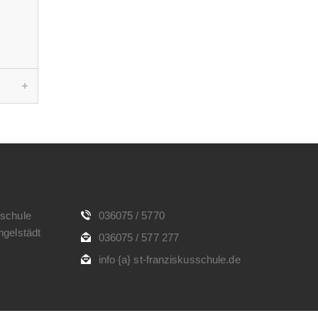
rschule
036075 / 5770
ngelstädt
036075 / 577 277
info {a} st-franziskusschule.de