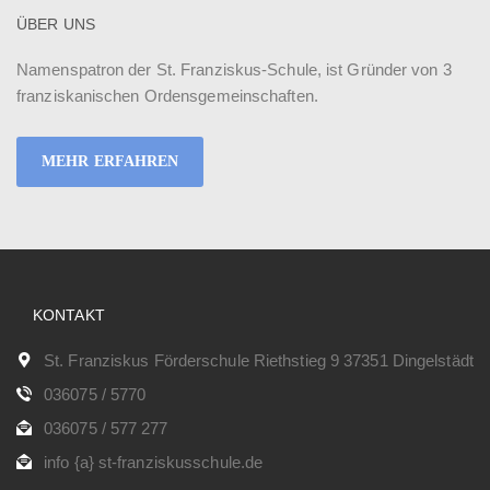
ÜBER UNS
Namenspatron der St. Franziskus-Schule, ist Gründer von 3
franziskanischen Ordensgemeinschaften.
MEHR ERFAHREN
KONTAKT
St. Franziskus Förderschule Riethstieg 9 37351 Dingelstädt
036075 / 5770
036075 / 577 277
info {a} st-franziskusschule.de